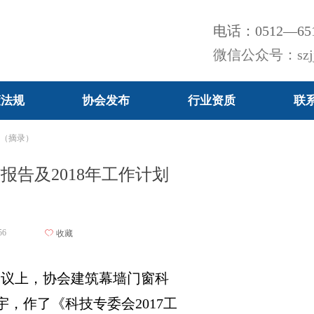
电话：
0512—65
微信公众号：szjj
策法规
协会发布
行业资质
联
策法规
协会发布
行业资质
联
划（摘录）
报告及2018年工作计划
56
ꄀ
收藏
会议上，协会建筑幕墙门窗科
，作了《科技专委会2017工